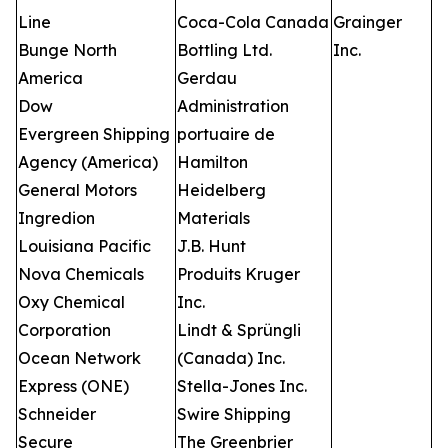
Line
Coca-Cola Canada
Grainger
Bunge North
Bottling Ltd.
Inc.
America
Gerdau
Dow
Administration
Evergreen Shipping
portuaire de
Agency (America)
Hamilton
General Motors
Heidelberg
Ingredion
Materials
Louisiana Pacific
J.B. Hunt
Nova Chemicals
Produits Kruger
Oxy Chemical
Inc.
Corporation
Lindt & Sprüngli
Ocean Network
(Canada) Inc.
Express (ONE)
Stella-Jones Inc.
Schneider
Swire Shipping
Secure
The Greenbrier